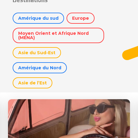
Amérique du sud
Europe
Moyen Orient et Afrique Nord
(MENA)
Asie du Sud-Est
Amérique du Nord
Asie de l’Est