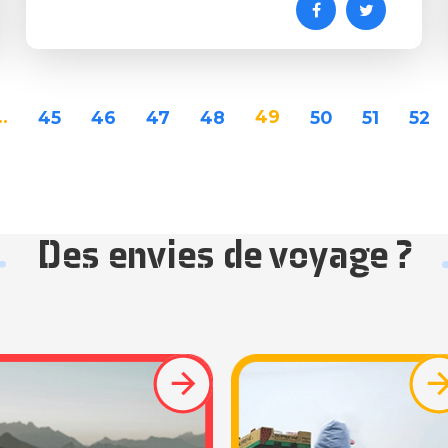
..
49
45
46
47
48
50
51
52
Des envies de voyage ?