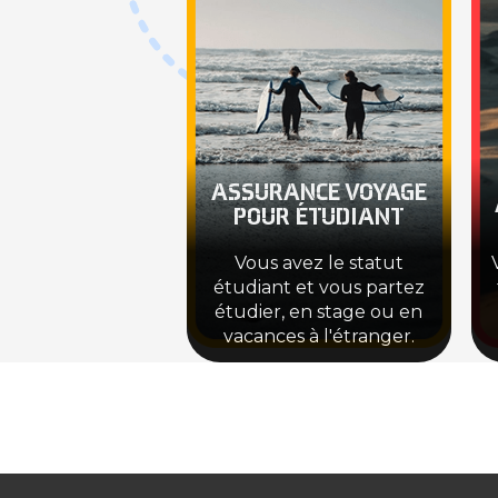
ASSURANCE VOYAGE
POUR ÉTUDIANT
Vous avez le statut
étudiant et vous partez
étudier, en stage ou en
vacances à l'étranger.