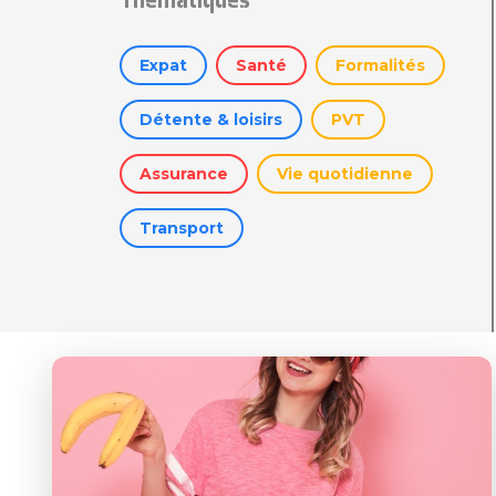
Expat
Santé
Formalités
Détente & loisirs
PVT
Assurance
Vie quotidienne
Transport