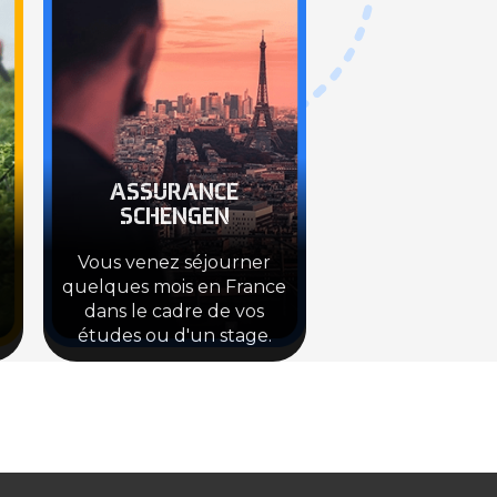
ASSURANCE
SCHENGEN
Vous venez séjourner
quelques mois en France
dans le cadre de vos
études ou d'un stage.