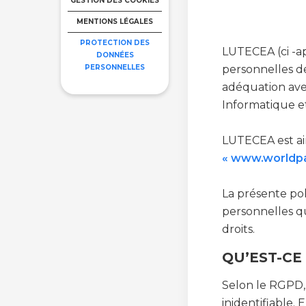
GESTION DES COOKIES
MENTIONS LÉGALES
PROTECTION DES
LUTECEA (ci -a
DONNÉES
PERSONNELLES
personnelles de
adéquation avec
Informatique et
LUTECEA est ains
« www.worldpa
La présente pol
personnelles qu
droits.
QU’EST-CE
Selon le RGPD, 
inidentifiable.