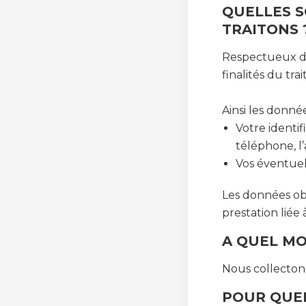
QUELLES S
TRAITONS 
Respectueux du
finalités du tr
Ainsi les donnée
Votre identif
téléphone, l’
Vos éventue
Les données obl
prestation liée 
A QUEL M
Nous collectons
POUR QUEL