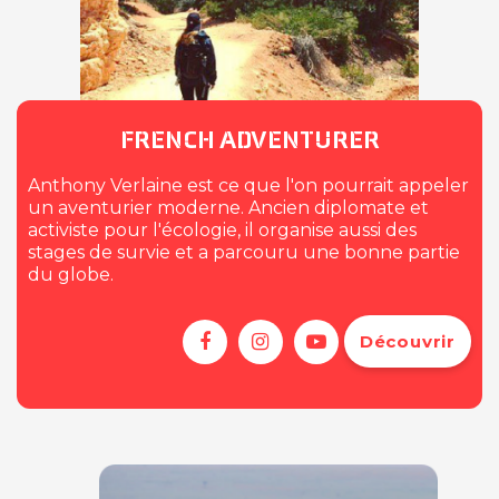
FRENCH ADVENTURER
Anthony Verlaine est ce que l'on pourrait appeler
un aventurier moderne. Ancien diplomate et
activiste pour l'écologie, il organise aussi des
stages de survie et a parcouru une bonne partie
du globe.
Découvrir