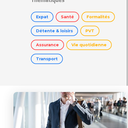
Expat
Santé
Formalités
Détente & loisirs
PVT
Assurance
Vie quotidienne
Transport