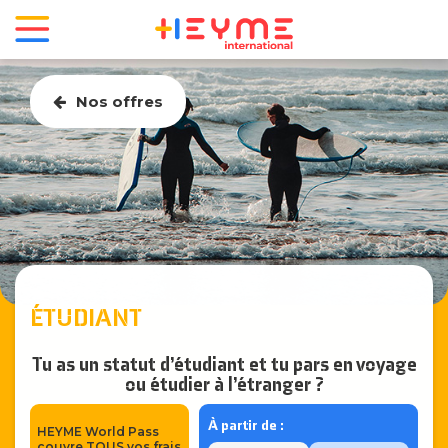
Nos offres
ÉTUDIANT
ÉT
Tu as un statut d’étudiant et tu pars en voyage
Tu 
ou étudier à l’étranger ?
À partir de :
HEYME World Pass
Dat
couvre TOUS vos frais