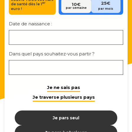
25€
er
10€
de santé dès le 1
Nom
par semaine
euro !
par mois
Date de naissance :
Dans quel pays souhaitez-vous partir ?
Je ne sais pas
Je traverse plusieurs pays
Je pars seul