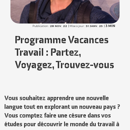
3 MIN
Publication :
28 NOV. 22
Mise à jour :
31 JANV. 25
Programme Vacances
Travail : Partez,
Voyagez, Trouvez-vous
Vous souhaitez apprendre une nouvelle
langue tout en explorant un nouveau pays ?
Vous comptez faire une césure dans vos
études pour découvrir le monde du travail à