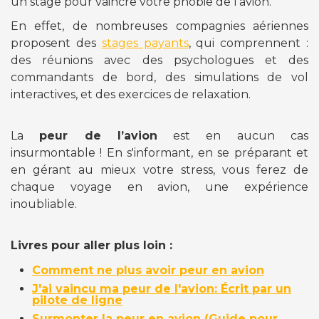
un stage pour vaincre votre phobie de l’avion.
En effet, de nombreuses compagnies aériennes
proposent des
stages payants
, qui comprennent :
des réunions avec des psychologues et des
commandants de bord, des simulations de vol
interactives, et des exercices de relaxation.
La
peur de l’avion
est en aucun cas
insurmontable ! En s'informant, en se préparant et
en gérant au mieux votre stress, vous ferez de
chaque voyage en avion, une expérience
inoubliable.
Livres pour aller plus loin :
Comment ne plus avoir peur en avion
J'ai vaincu ma peur de l'avion: Écrit par un
pilote de ligne
Surmonter la peur en avion (Guide pour