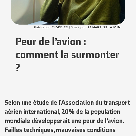
4 MIN
Publication :
11 DÉC. 22
Mise à jour :
25 MARS. 25
Peur de l’avion :
comment la surmonter
?
Selon une étude de l’Association du transport
aérien international, 20% de la population
mondiale développerait une
peur de l’avion
.
Failles techniques, mauvaises conditions