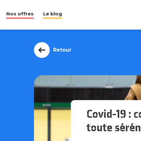
Nos offres
Le blog
Retour
Covid-19 : 
toute sérén