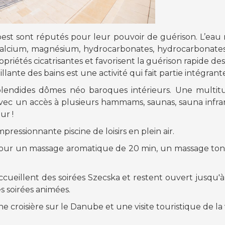
st sont réputés pour leur pouvoir de guérison. L’eau
calcium, magnésium, hydrocarbonates, hydrocarbonates,
priétés cicatrisantes et favorisent la guérison rapide de
llante des bains est une activité qui fait partie intégra
plendides dômes néo baroques intérieurs. Une multitud
 avec un accès à plusieurs hammams, saunas, sauna infrar
ur !
essionnante piscine de loisirs en plein air.
our un massage aromatique de 20 min, un massage tonifi
ccueillent des soirées Szecska et restent ouvert jusqu'à
s soirées animées.
croisière sur le Danube et une visite touristique de la v