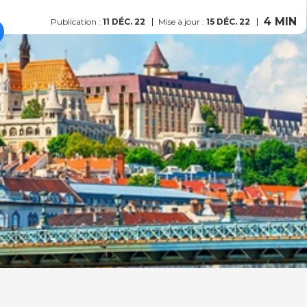
4 MIN
Publication :
11 DÉC. 22
Mise à jour :
15 DÉC. 22