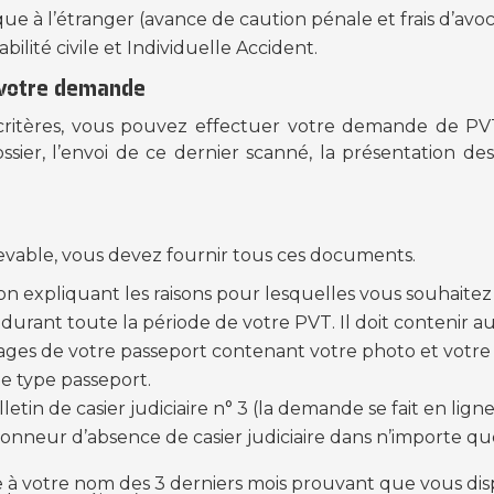
que à l’étranger (avance de caution pénale et frais d’avoca
bilité civile et Individuelle Accident.
 votre demande
 critères, vous pouvez effectuer votre demande de PV
ossier, l’envoi de ce dernier scanné, la présentation d
cevable, vous devez fournir tous ces documents.
on expliquant les raisons pour lesquelles vous souhaitez
 durant toute la période de votre PVT. Il doit contenir a
ges de votre passeport contenant votre photo et votre 
e type passeport.
etin de casier judiciaire n° 3 (la demande se fait en ligne
honneur d’absence de casier judiciaire dans n’importe qu
 à votre nom des 3 derniers mois prouvant que vous dis