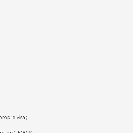
ropre visa ;
inimum 2 500 €;